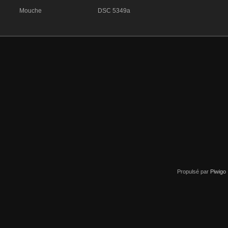
Mouche
DSC 5349a
Propulsé par
Piwigo