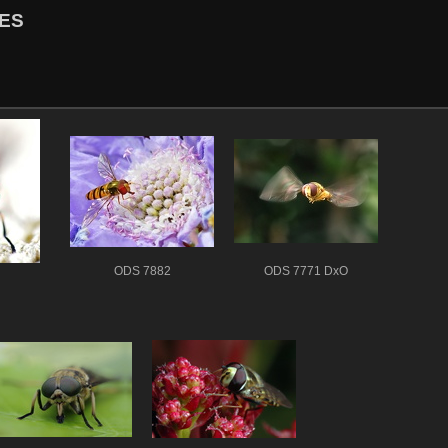
ES
ODS 7882
ODS 7771 DxO