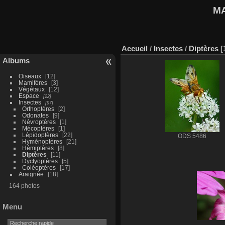
M
Accueil
/
Insectes
/
Diptères
Albums
Oiseaux
12
Mamifères
3
Végétaux
12
Espace
22
Insectes
97
Orthoptères
2
Odonates
9
Névroptères
1
Mécoptères
1
Lépidoptères
22
ODS 5486
Hyménoptères
21
Hémiptères
8
Diptères
11
Dyctyoptères
5
Coléoptères
17
Araignée
18
164 photos
Menu